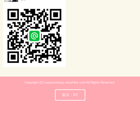
Copyright (C) oyayonoheya.cloud-line.com All Rights Reserved.
表示：PC