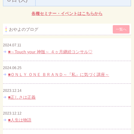
各種セミナー・イベントはこちらから
おやよのブログ
一覧へ
2024.07.11
■～Touch your 神髄～ ４ヶ月継続コンサル♡
2024.06.25
■ＯＮＬＹ ＯＮＥ ＢＲＡＮＤ～『私』に気づく講座～
2023.12.14
■正しさは正義
2023.12.12
■人生は物語