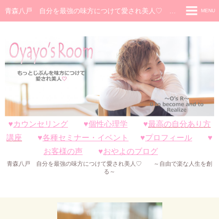
青森八戸 自分を最強の味方につけて愛され美人♡ ～自由で楽な人生を創る～
MENU
ホーム
カウンセリング
個性心理学
最高の自分あり方講座♡
各種セミナー・イベント
♥
カウンセリング
♥
個性心理学
♥
最高の自分あり方
プロフィール
講座
♥
各種セミナー・イベント
♥
プロフィール
♥
お客さまの声
お客様の声
♥
おやよのブログ
青森八戸 自分を最強の味方につけて愛され美人♡ ～自由で楽な人生を創
おやよのブログ
る～
プライバシーポリシー